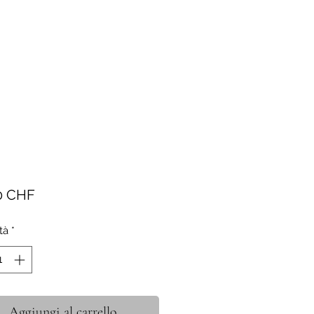
Prezzo
0 CHF
tà
*
Aggiungi al carrello