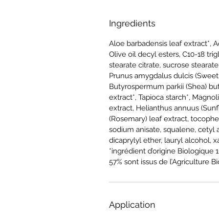
Ingredients
Aloe barbadensis leaf extract*, 
Olive oil decyl esters, C10-18 tri
stearate citrate, sucrose stearat
Prunus amygdalus dulcis (Sweet A
Butyrospermum parkii (Shea) but
extract*, Tapioca starch*, Magnoli
extract, Helianthus annuus (Sunfl
(Rosemary) leaf extract, tocophe
sodium anisate, squalene, cetyl 
dicaprylyl ether, lauryl alcohol, 
*ingrédient d’origine Biologique 
57% sont issus de l’Agriculture B
Application