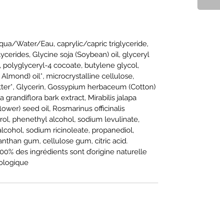
Aqua/Water/Eau, caprylic/capric triglyceride,
glycerides, Glycine soja (Soybean) oil, glyceryl
e, polyglyceryl-4 cocoate, butylene glycol,
lmond) oil*, microcrystalline cellulose,
ter*, Glycerin, Gossypium herbaceum (Cotton)
a grandiflora bark extract, Mirabilis jalapa
ower) seed oil, Rosmarinus officinalis
rol, phenethyl alcohol, sodium levulinate,
alcohol, sodium ricinoleate, propanediol,
xanthan gum, cellulose gum, citric acid.
100% des ingrédients sont d’origine naturelle
iologique