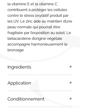
la vitamine E et la vitamine C 
contribuent à protéger les cellules 
contre le stress oxydatif produit par 
les UV. Le zinc aide au maintien d’une 
peau normale qui pourrait être 
fragilisée par l’exposition au soleil. Le 
bétacarotène d’origine végétale 
accompagne harmonieusement le 
bronzage.
Ingredients
Myrtille (Vaccinium myrtillus L.) –
Application
Gélule (Hydroxypropylméthyl
cellulose) – Vitamine C – Extrait sec
2 Végélules™/jour, avec un grand
de Bambou (Bambusa bambos L.) –
Conditionnement
verre d’eau, 1 mois avant et pendant
Sulfate de Zinc – Antiagglomérant :
l’exposition au soleil. Ne dispense pas
Stéarate de magnésium – Levure de
Pot
de l’utilisation d’une crème solaire
sélénium – Vitamine E – Lutéine –