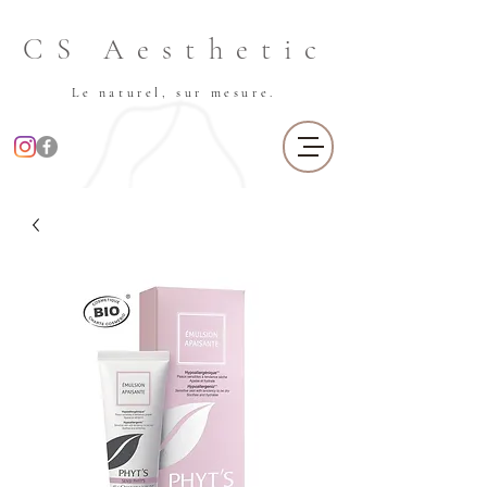
CS Aesthetic
Le naturel, sur mesure.