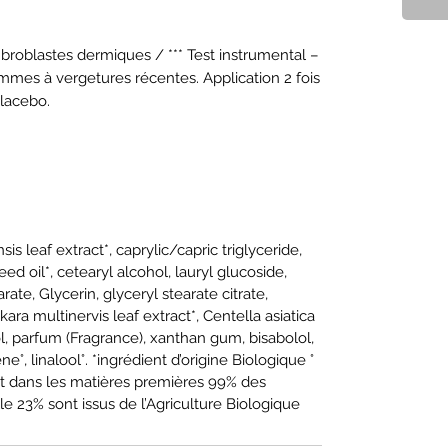
mmes à vergetures récentes. Application 2 fois 
placebo.
 leaf extract*, caprylic/capric triglyceride,
d oil*, cetearyl alcohol, lauryl glucoside,
ate, Glycerin, glyceryl stearate citrate,
kara multinervis leaf extract*, Centella asiatica
ol, parfum (Fragrance), xanthan gum, bisabolol,
ne°, linalool°. *ingrédient d’origine Biologique °
t dans les matières premières 99% des
lle 23% sont issus de l’Agriculture Biologique