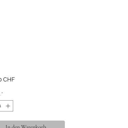
Preis
0 CHF
l
*
In den Warenkorb