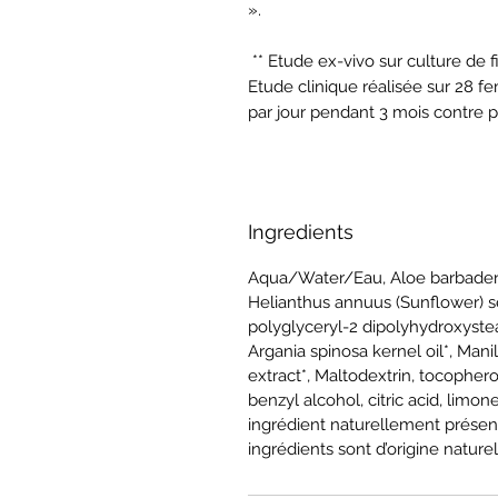
».

 ** Etude ex-vivo sur culture de fibroblastes dermiques / *** Test instrumental – 
Etude clinique réalisée sur 28 fe
par jour pendant 3 mois contre 
Ingredients
Aqua/Water/Eau, Aloe barbadensis
Helianthus annuus (Sunflower) see
polyglyceryl-2 dipolyhydroxystear
Argania spinosa kernel oil*, Manil
extract*, Maltodextrin, tocopher
benzyl alcohol, citric acid, limone
ingrédient naturellement présen
ingrédients sont d’origine nature