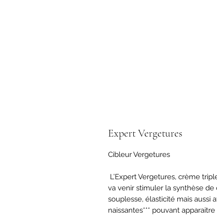
Expert Vergetures
Cibleur Vergetures

 L’Expert Vergetures, crème triple action contient de l’extrait de Manilkara qui 
va venir stimuler la synthèse de 
souplesse, élasticité mais aussi 
naissantes*** pouvant apparaitre