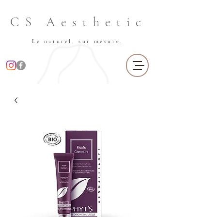
CS Aesthetic
Le naturel, sur mesure.