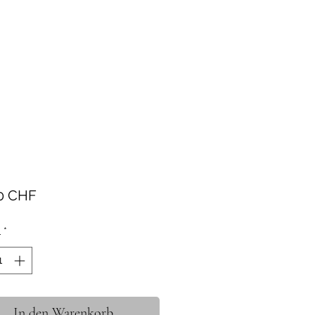
Preis
0 CHF
l
*
In den Warenkorb