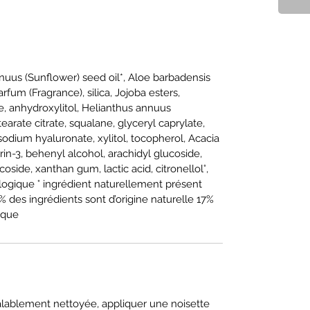
us (Sunflower) seed oil*, Aloe barbadensis
arfum (Fragrance), silica, Jojoba esters,
de, anhydroxylitol, Helianthus annuus
earate citrate, squalane, glyceryl caprylate,
 sodium hyaluronate, xylitol, tocopherol, Acacia
in-3, behenyl alcohol, arachidyl glucoside,
oside, xanthan gum, lactic acid, citronellol°,
Biologique ° ingrédient naturellement présent
 des ingrédients sont d’origine naturelle 17%
gique
éalablement nettoyée, appliquer une noisette