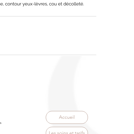
ge, contour yeux-lèvres, cou et décolleté.
Accueil
s
Les soins et tarifs