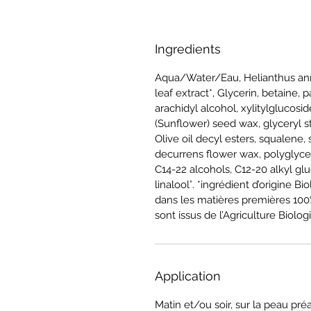
Ingredients
Aqua/Water/Eau, Helianthus annu
leaf extract*, Glycerin, betaine, p
arachidyl alcohol, xylitylglucosi
(Sunflower) seed wax, glyceryl st
Olive oil decyl esters, squalene,
decurrens flower wax, polyglycer
C14-22 alcohols, C12-20 alkyl gluc
linalool°. *ingrédient d’origine 
dans les matières premières 100%
sont issus de l’Agriculture Biolo
Application
Matin et/ou soir, sur la peau pr