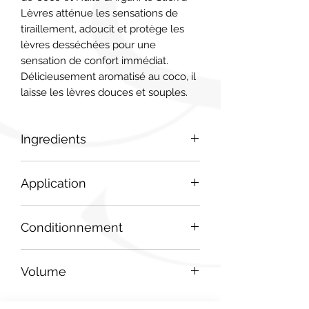
Lèvres atténue les sensations de 
tiraillement, adoucit et protège les 
lèvres desséchées pour une 
sensation de confort immédiat. 
Délicieusement aromatisé au coco, il 
laisse les lèvres douces et souples.
Ingredients
Elaeis guineensis (Palm) oil*,
Application
Helianthus annuus (Sunflower) seed
oil*, Butyrospermum parkii (Shea)
En usage quotidien : appliquer sur les
butter*, caprylic/capric triglyceride,
Conditionnement
lèvres et renouveler aussi souvent
hydrogenated soybean oil, Candelilla
que nécessaire. En usage beauté :
cera/Euphorbia cerifera (Candelilla)
Stick
pour des lèvres resplendissantes,
wax/Cire de Candelilla, Cera
Volume
appliquer en dessous du rouge à
alba*/Beeswax/Cire d’abeille, Cera
lèvres.
carnauba*/Copernicia cerifera
3,8g
(Carnauba) wax/Cire de Carnauba,