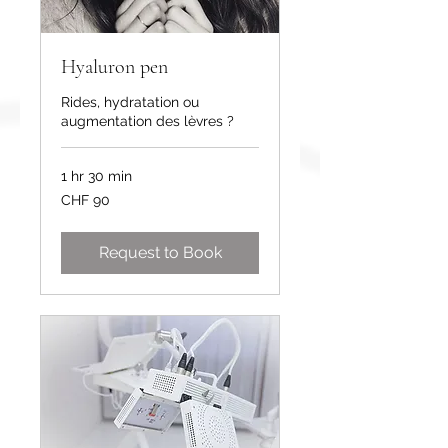
Hyaluron pen
Rides, hydratation ou
augmentation des lèvres ?
1 hr 30 min
90
CHF 90
Swiss
francs
Request to Book