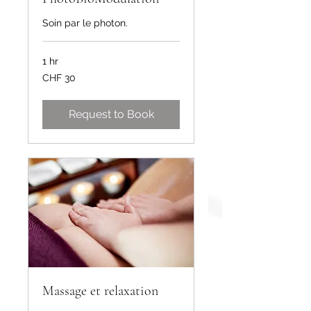
Soin par le photon.
1 hr
30
CHF 30
Swiss
francs
Request to Book
Massage et relaxation