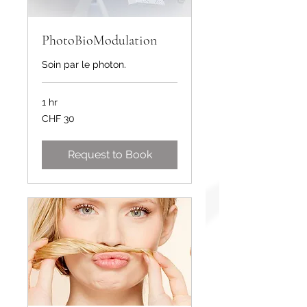
PhotoBioModulation
Soin par le photon.
1 hr
30
CHF 30
Swiss
francs
Request to Book