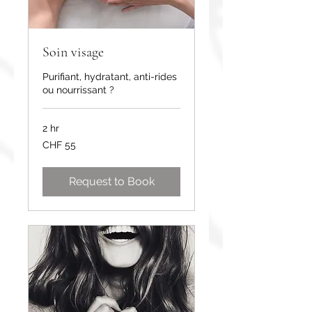
Soin visage
Purifiant, hydratant, anti-rides
ou nourrissant ?
2 hr
55
CHF 55
Swiss
francs
Request to Book