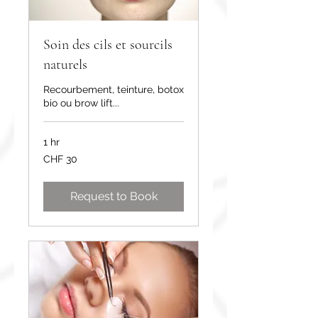
Soin des cils et sourcils
naturels
Recourbement, teinture, botox
bio ou brow lift...
1 hr
30
CHF 30
Swiss
francs
Request to Book