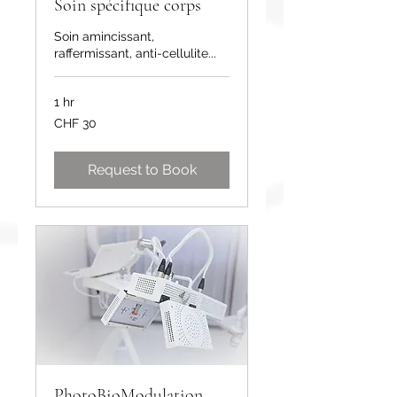
Soin spécifique corps
Soin amincissant,
raffermissant, anti-cellulite...
1 hr
30
CHF 30
Swiss
francs
Request to Book
PhotoBioModulation