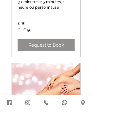
30 minutes, 45 minutes, 1
heure ou personnalisé ?
2 hr
50
CHF 50
Swiss
francs
Request to Book
Épilations
à la cire chaude ou tiède ?