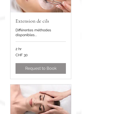
Extension de cils
Différentes méthodes
disponibles...
2 hr
30
CHF 30
Swiss
francs
Request to Book