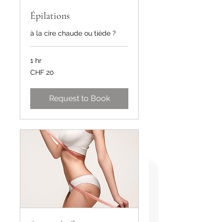
Épilations
à la cire chaude ou tiède ?
1 hr
20
CHF 20
Swiss
francs
Request to Book