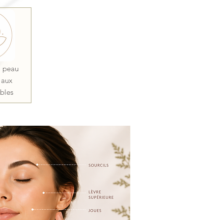
a peau
 aux
bles