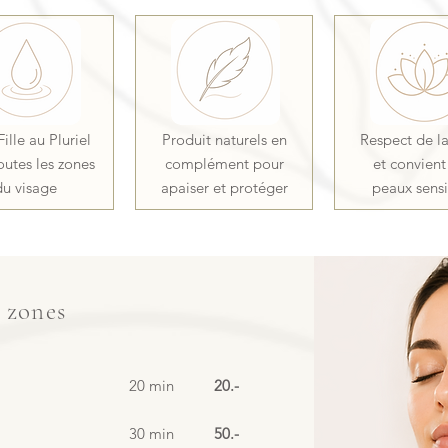
Fille au Pluriel
Produit naturels en
Respect de l
outes les zones
complément pour
et convient
du visage
apaiser et protéger
peaux sensi
 zones
20 min
20.-
30 min
50.-