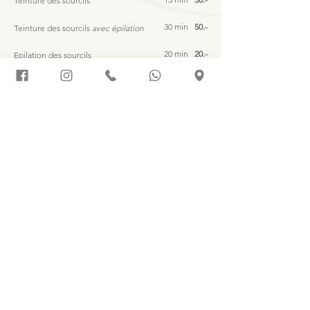
Teinture des sourcils
30 min
50.-
Teinture des sourcils
avec épilation
20 min
20.-
Epilation des sourcils
CS Aesthetic
Spécialiste du regard & soins naturels
Prendre rendez-vous
+41 79 552 69 41
csa.beautyinstitute@gmail.com
1523 Granges-Marnand
Conditions générales de vente
CS Aesthetic - Tous droits réservés