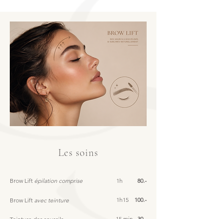
Les soins
Brow Lift
épilation comprise
1h
80.-
1h15
100.-
Brow Lift
avec teinture
15 min
30.-