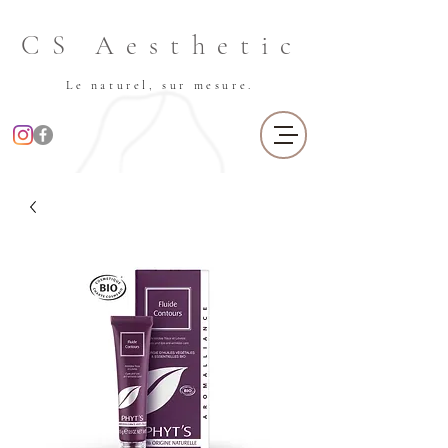
CS Aesthetic
Le naturel, sur mesure.