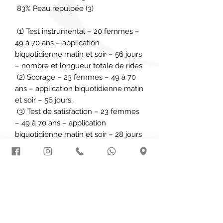
 83% Peau repulpée (3)

 (1) Test instrumental – 20 femmes – 
49 à 70 ans – application 
biquotidienne matin et soir – 56 jours 
– nombre et longueur totale de rides

 (2) Scorage – 23 femmes – 49 à 70 
ans – application biquotidienne matin 
et soir – 56 jours.

 (3) Test de satisfaction – 23 femmes 
– 49 à 70 ans – application 
biquotidienne matin et soir – 28 jours
Ingredients
Aqua/Water/Eau, caprylic/capric
Application
triglyceride, propanediol, Corylus
avellana (Hazelnut) seed oil*, Olus
Cette recharge a été spécialement
oil/Vegetable oil /Huile végétale,