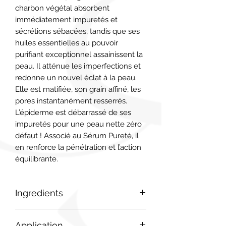
charbon végétal absorbent 
immédiatement impuretés et 
sécrétions sébacées, tandis que ses 
huiles essentielles au pouvoir 
purifiant exceptionnel assainissent la 
peau. Il atténue les imperfections et 
redonne un nouvel éclat à la peau. 
Elle est matifiée, son grain affiné, les 
pores instantanément resserrés. 
L’épiderme est débarrassé de ses 
impuretés pour une peau nette zéro 
défaut ! Associé au Sérum Pureté, il 
en renforce la pénétration et l’action 
équilibrante.
Ingredients
Aloe barbadensis leaf extract*,
Application
aqua/water/eau, coco-