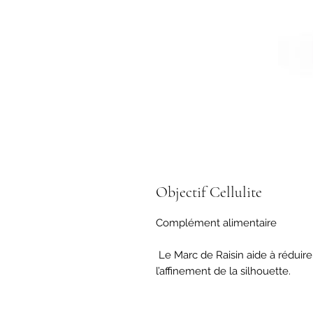
Objectif Cellulite
Complément alimentaire

 Le Marc de Raisin aide à réduire l’aspect de la cellulite et à soutenir 
l’affinement de la silhouette.