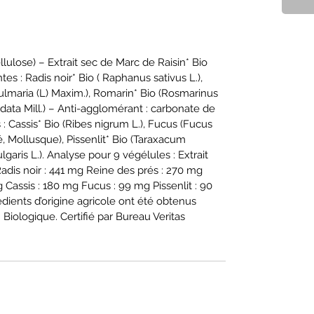
ulose) – Extrait sec de Marc de Raisin* Bio
ntes : Radis noir* Bio ( Raphanus sativus L.),
 ulmaria (L) Maxim.), Romarin* Bio (Rosmarinus
a Cordata Mill.) – Anti-agglomérant : carbonate de
 Cassis* Bio (Ribes nigrum L.), Fucus (Fucus
é, Mollusque), Pissenlit* Bio (Taraxacum
lgaris L.). Analyse pour 9 végélules : Extrait
adis noir : 441 mg Reine des prés : 270 mg
 Cassis : 180 mg Fucus : 99 mg Pissenlit : 90
ients d’origine agricole ont été obtenus
 Biologique. Certifié par Bureau Veritas