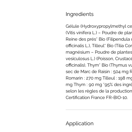
Ingredients
Gélule (Hydroxypropylmethyl cell
(Vitis vinifera L.) – Poudre de pla
Reine des prés* Bio (Filipendula
officinalis L.), Tilleul* Bio (Tili
magnésium – Poudre de plantes :
vesiculosus L.) (Poisson, Crustac
officinalis), Thym* Bio (Thymus vu
sec de Marc de Raisin : 504 mg R
Romarin : 270 mg Tilleul : 198 mg
mg Thym : 90 mg *95% des ingréd
selon les règles de la production
Certification France FR-BIO-10.
Application