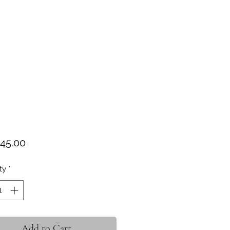
Price
45.00
ty
*
Add to Cart