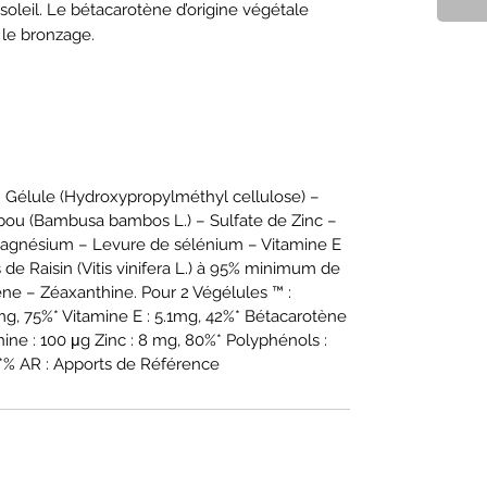
u soleil. Le bétacarotène d’origine végétale 
e bronzage.
) – Gélule (Hydroxypropylméthyl cellulose) –
bou (Bambusa bambos L.) – Sulfate de Zinc –
magnésium – Levure de sélénium – Vitamine E
 de Raisin (Vitis vinifera L.) à 95% minimum de
ne – Zéaxanthine. Pour 2 Végélules ™ :
mg, 75%* Vitamine E : 5.1mg, 42%* Bétacarotène
ine : 100 μg Zinc : 8 mg, 80%* Polyphénols :
*% AR : Apports de Référence