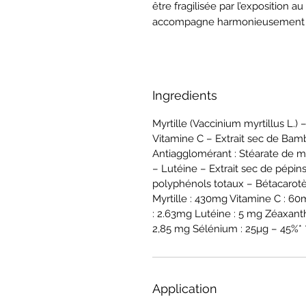
être fragilisée par l’exposition a
accompagne harmonieusement l
Ingredients
Myrtille (Vaccinium myrtillus L.
Vitamine C – Extrait sec de Bam
Antiagglomérant : Stéarate de 
– Lutéine – Extrait sec de pépins
polyphénols totaux – Bétacarotè
Myrtille : 430mg Vitamine C : 60
: 2.63mg Lutéine : 5 mg Zéaxanth
2,85 mg Sélénium : 25µg – 45%* 
Application