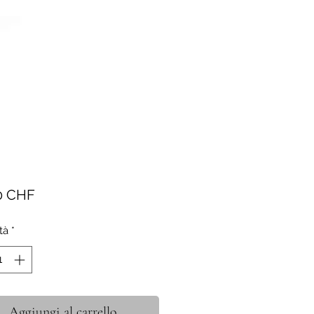
Prezzo
0 CHF
tà
*
Aggiungi al carrello