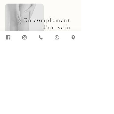
En complément
d'un soin
Pendant une pose d'extensions de cils, un
BBGlow, un soin visage, etc.
Une moment calme, sans effort, qui allie
efficacité et détente.
le temps du soin
20.-
CS Aesthetic
Spécialiste du regard & soins naturels