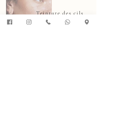
Teinture des cils
Intensifie la couleur pour un regard plus
profond sans maquillage.
15 min
30.-
CS Aesthetic
Spécialiste du regard & soins naturels
Prendre rendez-vous
+41 79 552 69 41