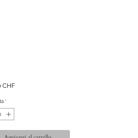
Prezzo
0 CHF
tà
*
Aggiungi al carrello