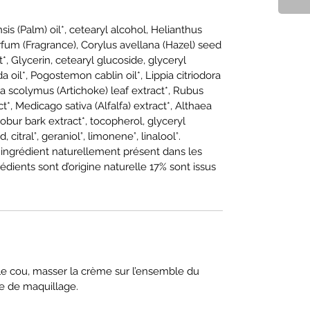
s (Palm) oil*, cetearyl alcohol, Helianthus
rfum (Fragrance), Corylus avellana (Hazel) seed
t*, Glycerin, cetearyl glucoside, glyceryl
a oil*, Pogostemon cablin oil*, Lippia citriodora
a scolymus (Artichoke) leaf extract*, Rubus
ct*, Medicago sativa (Alfalfa) extract*, Althaea
 robur bark extract*, tocopherol, glyceryl
 citral°, geraniol°, limonene°, linalool°.
° ingrédient naturellement présent dans les
édients sont d’origine naturelle 17% sont issus
 le cou, masser la crème sur l’ensemble du
se de maquillage.