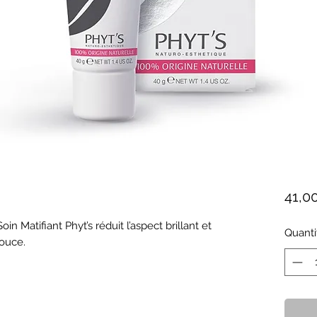
41,0
in Matifiant Phyt’s réduit l’aspect brillant et 
Quanti
douce.