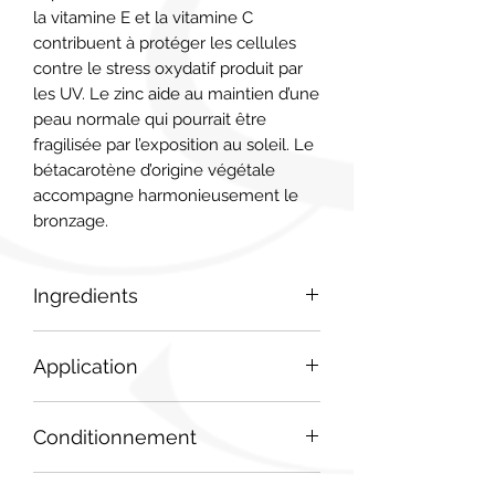
la vitamine E et la vitamine C 
contribuent à protéger les cellules 
contre le stress oxydatif produit par 
les UV. Le zinc aide au maintien d’une 
peau normale qui pourrait être 
fragilisée par l’exposition au soleil. Le 
bétacarotène d’origine végétale 
accompagne harmonieusement le 
bronzage.
Ingredients
Myrtille (Vaccinium myrtillus L.) –
Application
Gélule (Hydroxypropylméthyl
cellulose) – Vitamine C – Extrait sec
2 Végélules™/jour, avec un grand
de Bambou (Bambusa bambos L.) –
Conditionnement
verre d’eau, 1 mois avant et pendant
Sulfate de Zinc – Antiagglomérant :
l’exposition au soleil. Ne dispense pas
Stéarate de magnésium – Levure de
Pot
de l’utilisation d’une crème solaire
sélénium – Vitamine E – Lutéine –