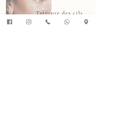
Teinture des cils
Intensifie la couleur pour un regard plus
profond sans maquillage.
15 min
30.-
CS Aesthetic
Spécialiste du regard & soins naturels
Prendre rendez-vous
+41 79 552 69 41