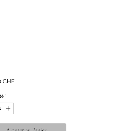
Prix
0 CHF
té
*
Ajouter au Panier