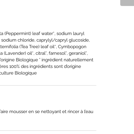
 (Peppermint) leaf water*, sodium lauryl
 sodium chloride, caprylyl/capryl glucoside,
ternifolia (Tea Tree) leaf oil*, Cymbopogon
 (Lavender) oil*, citral°, farnesol°, geraniol°,
 d’origine Biologique ° ingrédient naturellement
res 100% des ingrédients sont d’origine
iculture Biologique
aire mousser en se nettoyant et rincer à l’eau