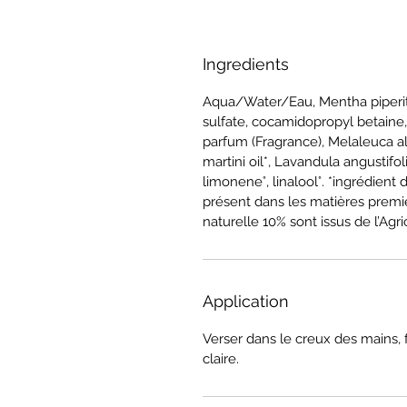
Ingredients
Aqua/Water/Eau, Mentha piperita
sulfate, cocamidopropyl betaine,
parfum (Fragrance), Melaleuca al
martini oil*, Lavandula angustifolia
limonene°, linalool°. *ingrédient
présent dans les matières premiè
naturelle 10% sont issus de l’Agr
Application
Verser dans le creux des mains, f
claire.