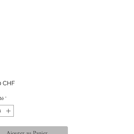
Prix
0 CHF
té
*
Ajouter au Panier