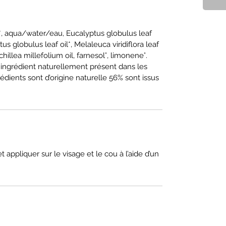
*, aqua/water/eau, Eucalyptus globulus leaf
us globulus leaf oil*, Melaleuca viridiflora leaf
, Achillea millefolium oil, farnesol°, limonene°.
° ingrédient naturellement présent dans les
édients sont d’origine naturelle 56% sont issus
et appliquer sur le visage et le cou à l’aide d’un