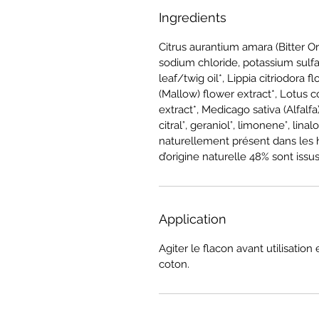
Ingredients
Citrus aurantium amara (Bitter O
sodium chloride, potassium sulfa
leaf/twig oil*, Lippia citriodora 
(Mallow) flower extract*, Lotus c
extract*, Medicago sativa (Alfalfa
citral°, geraniol°, limonene°, lina
naturellement présent dans les h
d’origine naturelle 48% sont issu
Application
Agiter le flacon avant utilisation 
coton.