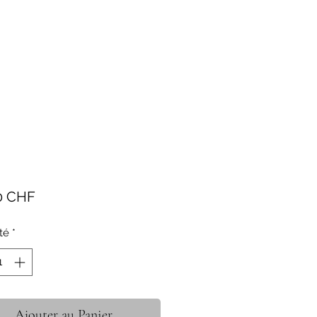
Prix
0 CHF
té
*
Ajouter au Panier