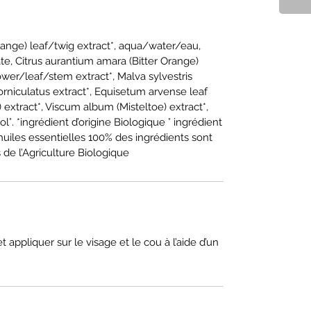
range) leaf/twig extract*, aqua/water/eau,
te, Citrus aurantium amara (Bitter Orange)
flower/leaf/stem extract*, Malva sylvestris
orniculatus extract*, Equisetum arvense leaf
) extract*, Viscum album (Misteltoe) extract*,
lool°. *ingrédient d’origine Biologique ° ingrédient
uiles essentielles 100% des ingrédients sont
s de l’Agriculture Biologique
et appliquer sur le visage et le cou à l’aide d’un