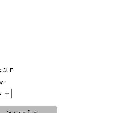
Prix
0 CHF
té
*
Ajouter au Panier