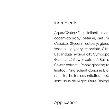
Ingredients
Aqua/Water/Eau, Helianthus annu
cocamidopropyl betaine, parfum
d’abeille, Glycerin, cetearyl glu
seed oil*, glyceryl caprylate, Cit
Lavandula hybrida oil*, Cymbopog
(Matricaria) flower extract*, Spir
flower extract*, Panax ginseng roo
linalool°. *ingrédient d’origine 
dans les huiles essentielles 100%
sont issus de l’Agriculture Biolo
Application