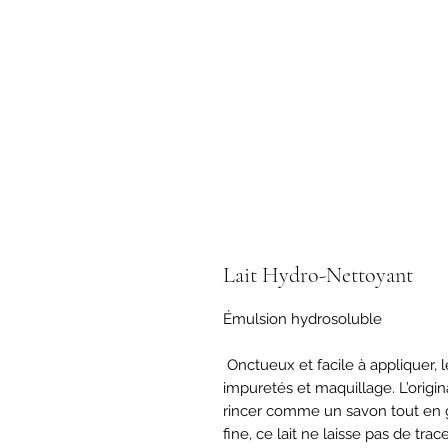
Lait Hydro-Nettoyant
Émulsion hydrosoluble

 Onctueux et facile à appliquer, le Lait Hydro-Nettoyant élimine de l’épiderme 
impuretés et maquillage. L’origi
rincer comme un savon tout en g
fine, ce lait ne laisse pas de trac